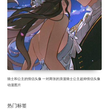
骑士和公主的情侣头像 一对两张的浪漫骑士公主超帅情侣头像
动漫图片
热门标签