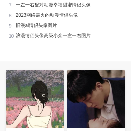
一左一右配对动漫幸福甜蜜情侣头像
7
2023网络最火的动漫情侣头像
8
旧漫ai情侣头像图片
9
浪漫情侣头像高级小众一左一右图片
10