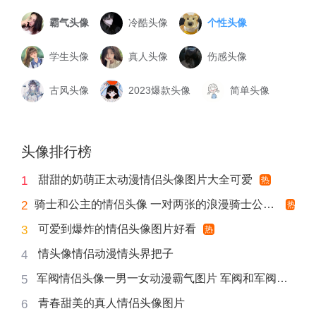
霸气头像
冷酷头像
个性头像
学生头像
真人头像
伤感头像
古风头像
2023爆款头像
简单头像
头像排行榜
甜甜的奶萌正太动漫情侣头像图片大全可爱
1
热
骑士和公主的情侣头像 一对两张的浪漫骑士公主超帅情侣头像动漫图片
2
热
可爱到爆炸的情侣头像图片好看
3
热
情头像情侣动漫情头界把子
4
军阀情侣头像一男一女动漫霸气图片 军阀和军阀夫人太太
5
青春甜美的真人情侣头像图片
6