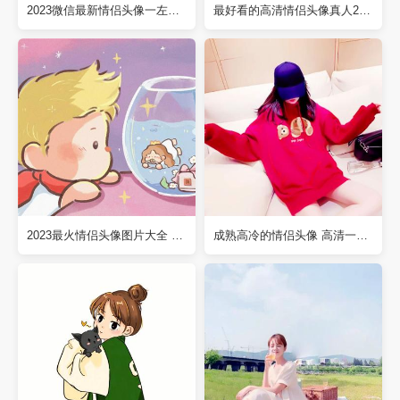
2023微信最新情侣头像一左一右
最好看的高清情侣头像真人2023
2023最火情侣头像图片大全 可爱
成熟高冷的情侣头像 高清一男一女情侣头像成熟气质图片