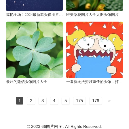
惊艳全场！2024最新款头像图片，彰显你的个性与品味！
唯美梨花图片大全大图头像图片
最旺的微信头像图片大全
一看就无法委以重任的头像，打工人必备
1
2
3
4
5
175
176
»
© 2023
66图片网
♥ . All Rights Reserved.