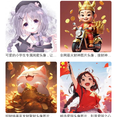
可爱的小学生专属闺蜜头像，让你瞬间爱上！
全网最火财神图片头像，接财神迎财神好运来到
招财猫暴富发财聚财头像图片，见者发财
精选爱国头像图片，彰显爱国之心