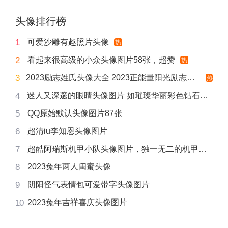
头像排行榜
可爱沙雕有趣照片头像
1
热
看起来很高级的小众头像图片58张，超赞
2
热
2023励志姓氏头像大全 2023正能量阳光励志姓氏头像图片
3
热
迷人又深邃的眼睛头像图片 如璀璨华丽彩色钻石般灿烂
4
QQ原始默认头像图片87张
5
超清iu李知恩头像图片
6
超酷阿瑞斯机甲小队头像图片，独一无二的机甲魅力
7
2023兔年两人闺蜜头像
8
阴阳怪气表情包可爱带字头像图片
9
2023兔年吉祥喜庆头像图片
10