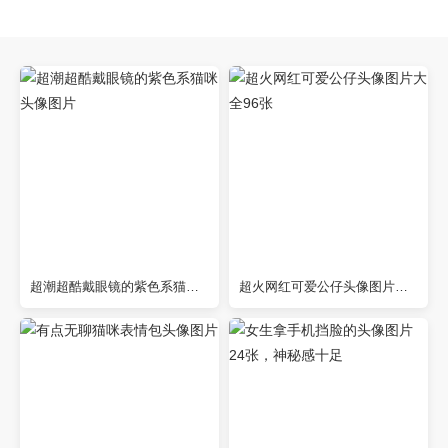
超潮超酷戴眼镜的紫色系猫咪头像图片
超火网红可爱公仔头像图片大全96张